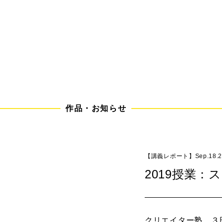
作
品
・
お
知
ら
せ
【講義レポート】Sep.18.20
2019授業
クリエイター塾、３