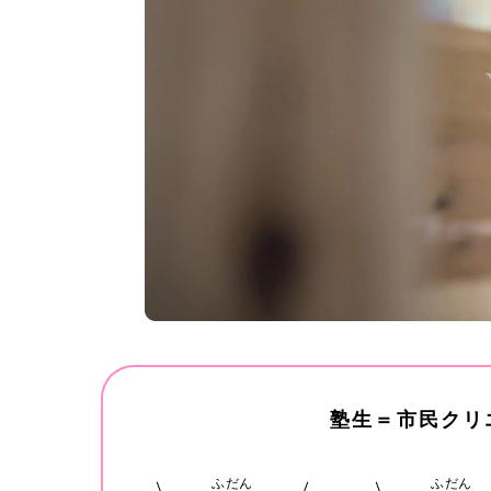
塾
生
＝
市
民
ク
リ
ふだん
ふだん