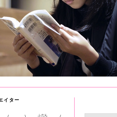
エ
イ
タ
ー
ふだん