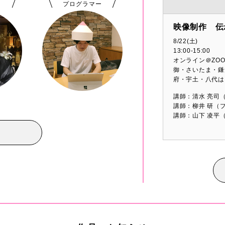
プログラマー
映像制作 伝
8/22(土)
13:00-15:00
オンライン＠ZO
御・さいたま・鎌
府・宇土・八代は
講師：清水 亮司
講師：柳井 研（
講師：山下 凌平