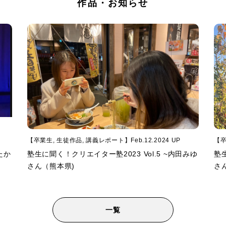
作
品
・
お
知
ら
せ
【卒業生, 生徒作品, 講義レポート】Feb.12.2024 UP
【卒
たか
塾生に聞く！クリエイター塾2023 Vol.5 ~内田みゆ
塾生
さん（熊本県)
さ
一覧