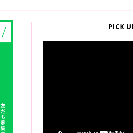
P
I
C
K
U