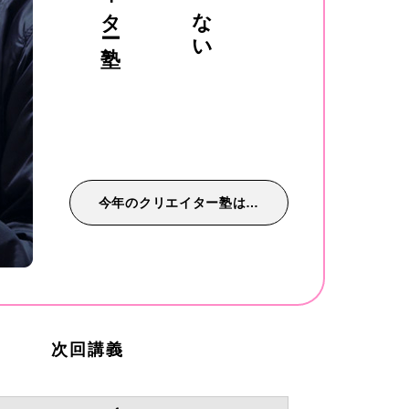
今年のクリエイター塾は…
次
回
講
義