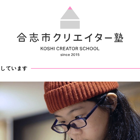
成
し
て
い
ま
す