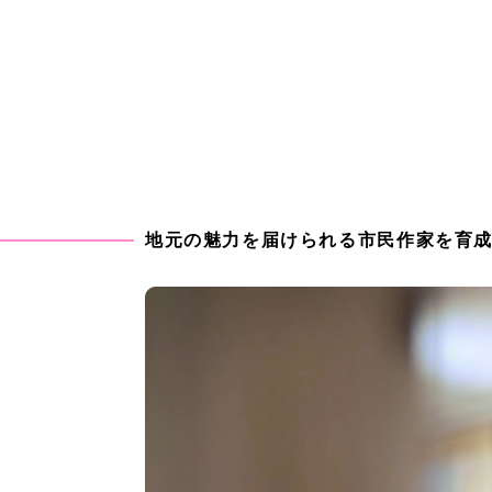
地
元
の
魅
力
を
届
け
ら
れ
る
市
民
作
家
を
育