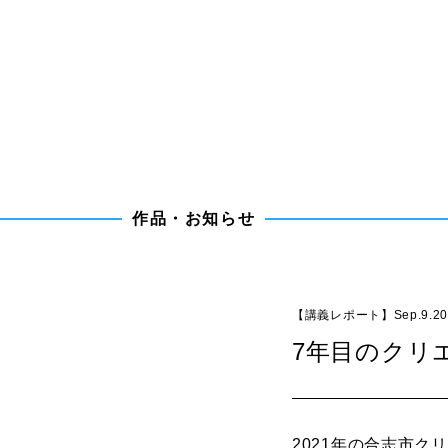
作
品
・
お
知
ら
せ
【講義レポート】Sep.9.20
7年目のクリ
2021年の合志市